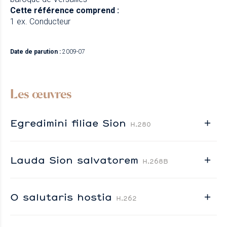
Cette référence comprend :
1 ex. Conducteur
Date de parution :
2009-07
Les œuvres
Egredimini filiae Sion
H.280
Lauda Sion salvatorem
H.268B
O salutaris hostia
H.262