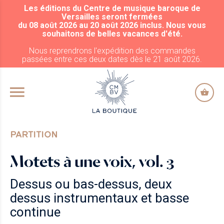
Les éditions du Centre de musique baroque de
ALLER AU CONTENU PRINCIPAL
Versailles seront fermées
du 08 août 2026 au 20 août 2026 inclus. Nous vous
souhaitons de belles vacances d'été.
Nous reprendrons l'expédition des commandes
passées entre ces deux dates dès le 21 août 2026.
PARTITION
Motets à une voix, vol. 3
Dessus ou bas-dessus, deux
dessus instrumentaux et basse
continue