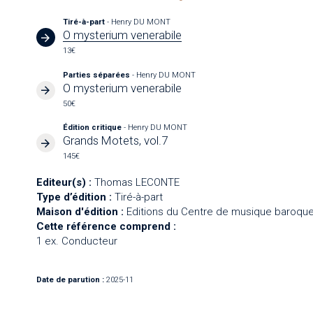
Tiré-à-part
- Henry DU MONT
O mysterium venerabile
13€
Parties séparées
- Henry DU MONT
O mysterium venerabile
50€
Édition critique
- Henry DU MONT
Grands Motets, vol.7
145€
Editeur(s) :
Thomas LECONTE
Type d’édition :
Tiré-à-part
Maison d'édition :
Editions du Centre de musique baroque
Cette référence comprend :
1 ex. Conducteur
Date de parution :
2025-11