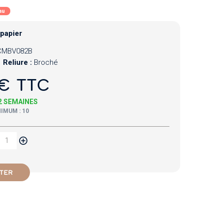
au
 papier
CMBV082B
Reliure :
Broché
€ TTC
 2 SEMAINES
IMUM : 10
TER