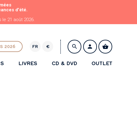
rmées
cances d'été.
le 21 août 2026.
S 2026
FR
€
E
U
NS
LIVRES
CD & DVD
OUTLET
R
ENREGISTRER