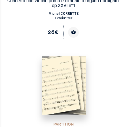
Concerto con violino primo e cimbalo o organo obbligato,
op.XXVI n°1
Michel CORRETTE
Conducteur
26€
PARTITION