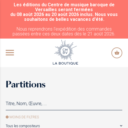
Les éditions du Centre de musique baroque de
ALLER AU CONTENU PRINCIPAL
Versailles seront fermées
du 08 août 2026 au 20 août 2026 inclus. Nous vous
souhaitons de belles vacances d'été.
Nous reprendrons l'expédition des commandes
passées entre ces deux dates dès le 21 août 2026.
Partitions
MOINS DE FILTRES
Tous les compositeurs