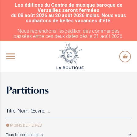
Les éditions du Centre de musique baroque de
ALLER AU CONTENU PRINCIPAL
Versailles seront fermées
du 08 août 2026 au 20 août 2026 inclus. Nous vous
souhaitons de belles vacances d'été.
Nous reprendrons l'expédition des commandes
passées entre ces deux dates dès le 21 août 2026.
Partitions
MOINS DE FILTRES
Tous les compositeurs