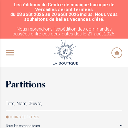
Les éditions du Centre de musique baroque de
ALLER AU CONTENU PRINCIPAL
Versailles seront fermées
du 08 août 2026 au 20 août 2026 inclus. Nous vous
souhaitons de belles vacances d'été.
Nous reprendrons l'expédition des commandes
passées entre ces deux dates dès le 21 août 2026.
Partitions
MOINS DE FILTRES
Tous les compositeurs