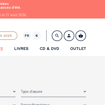
rmées
cances d'été.
le 21 août 2026.
S 2026
FR
€
E
U
NS
LIVRES
CD & DVD
OUTLET
R
ENREGISTRER
Type d'œuvre