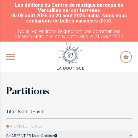
Les éditions du Centre de musique baroque de
ALLER AU CONTENU PRINCIPAL
Versailles seront fermées
du 08 août 2026 au 20 août 2026 inclus. Nous vous
souhaitons de belles vacances d'été.
Nous reprendrons l'expédition des commandes
passées entre ces deux dates dès le 21 août 2026.
Partitions
MOINS DE FILTRES
CHARPENTIER Marc-Antoine