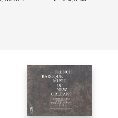
x / Instrument
Vente/Location