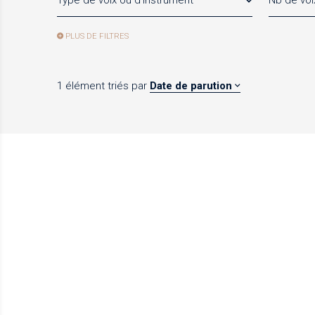
Type de voix ou d'instrument
Nb de voi
PLUS DE FILTRES
1 élément
triés par
Date de parution