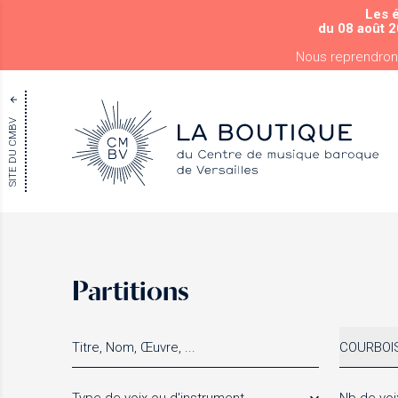
Les 
du 08 août 2
Nous reprendron
SITE DU CMBV
Partitions
COURBOIS