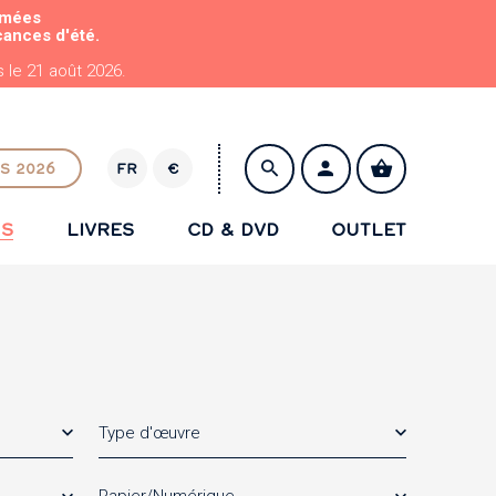
rmées
cances d'été.
le 21 août 2026.
S 2026
FR
€
E
U
NS
LIVRES
CD & DVD
OUTLET
R
ENREGISTRER
Type d'œuvre