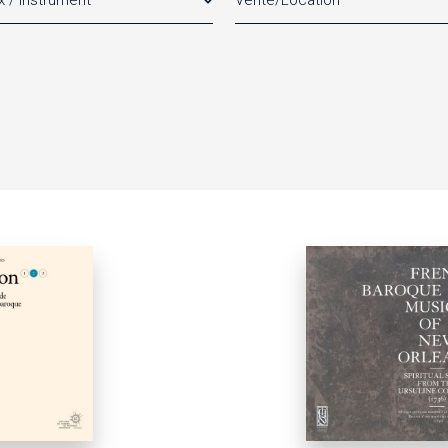
x / Instrument
Vente/Location