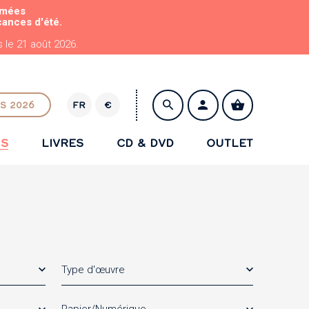
rmées
cances d'été.
le 21 août 2026.
S 2026
FR
€
E
U
NS
LIVRES
CD & DVD
OUTLET
R
ENREGISTRER
Type d'œuvre