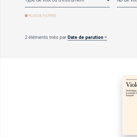
Type de voix ou d'instrument
Nb de voi
PLUS DE FILTRES
2 éléments
triés par
Date de parution