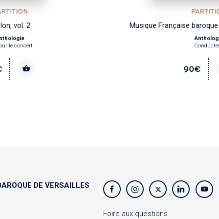
ARTITION
PARTITI
lon, vol. 2
Musique Française baroque 
nthologie
Antholog
our le concert
Conducte
€
90€
AROQUE DE VERSAILLES
s
Foire aux questions