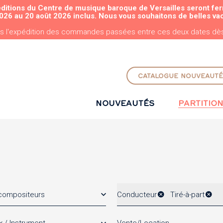
éditions du Centre de musique baroque de Versailles seront fe
ALLER AU CONTENU PRINCIPAL
026 au 20 août 2026 inclus. Nous vous souhaitons de belles va
s l'expédition des commandes passées entre ces deux dates dès 
CATALOGUE NOUVEAUTÉ
NOUVEAUTÉS
PARTITIO
 compositeurs
Conducteur
Tiré-à-part