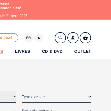
rmées
cances d'été.
le 21 août 2026.
S 2026
FR
€
E
U
NS
LIVRES
CD & DVD
OUTLET
R
ENREGISTRER
Type d'œuvre