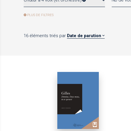
Chœur à 4 voix (et orchestre)
Nb de voi
PLUS DE FILTRES
16 éléments
triés par
Date de parution