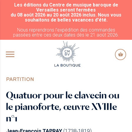
Les éditions du Centre de musique baroque de
ALLER AU CONTENU PRINCIPAL
Versailles seront fermées
du 08 août 2026 au 20 août 2026 inclus. Nous vous
souhaitons de belles vacances d'été.
Nous reprendrons l'expédition des commandes
passées entre ces deux dates dès le 21 août 2026.
PARTITION
Quatuor pour le clavecin ou
le pianoforte, œuvre XVIIIe
n°1
Jean-François TAPRAY
(1738-1819)