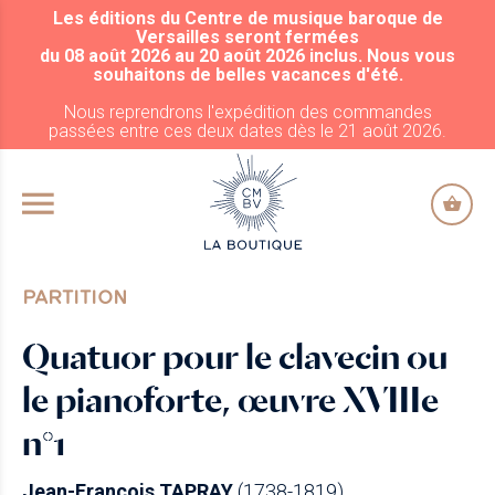
Les éditions du Centre de musique baroque de
ALLER AU CONTENU PRINCIPAL
Versailles seront fermées
du 08 août 2026 au 20 août 2026 inclus. Nous vous
souhaitons de belles vacances d'été.
Nous reprendrons l'expédition des commandes
passées entre ces deux dates dès le 21 août 2026.
PARTITION
Quatuor pour le clavecin ou
le pianoforte, œuvre XVIIIe
n°1
Jean-François TAPRAY
(1738-1819)