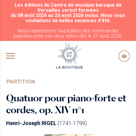
Les éditions du Centre de musique baroque de
ALLER AU CONTENU PRINCIPAL
Versailles seront fermées
du 08 août 2026 au 20 août 2026 inclus. Nous vous
souhaitons de belles vacances d'été.
Nous reprendrons l'expédition des commandes
passées entre ces deux dates dès le 21 août 2026.
PARTITION
Quatuor pour piano-forte et
cordes, op. XIV n°1
Henri-Joseph RIGEL
(1741-1799)