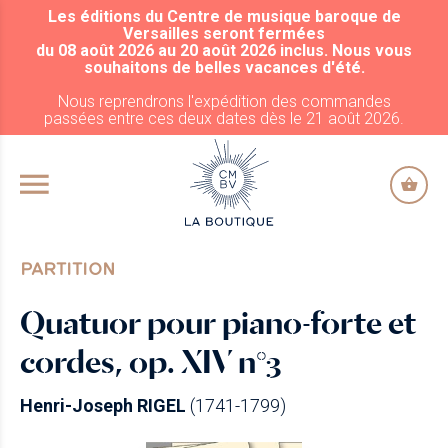
Les éditions du Centre de musique baroque de
ALLER AU CONTENU PRINCIPAL
Versailles seront fermées
du 08 août 2026 au 20 août 2026 inclus. Nous vous
souhaitons de belles vacances d'été.
Nous reprendrons l'expédition des commandes
passées entre ces deux dates dès le 21 août 2026.
PARTITION
Quatuor pour piano-forte et
cordes, op. XIV n°3
Henri-Joseph RIGEL
(1741-1799)