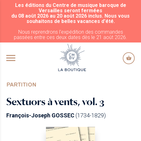
Les éditions du Centre de musique baroque de
ALLER AU CONTENU PRINCIPAL
Versailles seront fermées
du 08 août 2026 au 20 août 2026 inclus. Nous vous
souhaitons de belles vacances d'été.
Nous reprendrons l'expédition des commandes
passées entre ces deux dates dès le 21 août 2026.
PARTITION
Sextuors à vents, vol. 3
François-Joseph GOSSEC
(1734-1829)