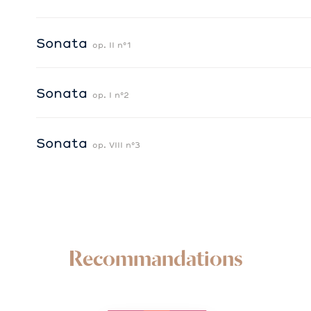
Sonata
op. II n°1
Sonata
op. I n°2
Sonata
op. VIII n°3
Recommandations