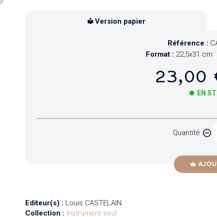
Version papier
Référence :
C
Format :
22,5x31 cm
23,00 
EN S
Papier
Quantité
Newzik
AJOU
Editeur(s) :
Louis CASTELAIN
Collection :
Instrument seul