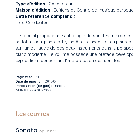
Type d’édition :
Conducteur
Maison d'édition :
Editions du Centre de musique baroque
Cette référence comprend :
1 ex. Conducteur
Ce recueil propose une anthologie de sonates françaises po
tantôt au seul piano-forte, tantôt au clavecin et au pianofo
sur l’un ou l’autre de ces deux instruments dans la perspec
piano moderne. Le volume possède une préface développ
explications concernant l'interprétation des sonates.
Pagination :
44
Date de parution :
2013-04
Introduction (langue) :
Français
ISMN 979-0-56016-200-3
Les œuvres
Sonata
op. V n°3