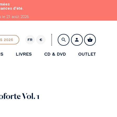
rmées
cances d'été.
le 21 août 2026.
S 2026
FR
€
E
U
NS
LIVRES
CD & DVD
OUTLET
R
ENREGISTRER
forte Vol. 1