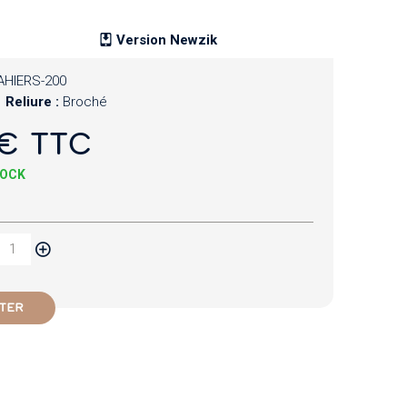
Version Newzik
AHIERS-200
Reliure :
Broché
€ TTC
TOCK
TER