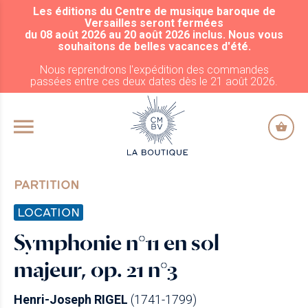
Les éditions du Centre de musique baroque de
ALLER AU CONTENU PRINCIPAL
Versailles seront fermées
du 08 août 2026 au 20 août 2026 inclus. Nous vous
souhaitons de belles vacances d'été.
Nous reprendrons l'expédition des commandes
passées entre ces deux dates dès le 21 août 2026.
PARTITION
LOCATION
Symphonie n°11 en sol
majeur, op. 21 n°3
Henri-Joseph RIGEL
(1741-1799)