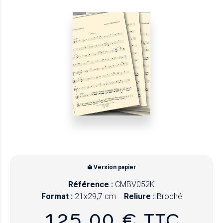
Version papier
Référence :
CMBV052K
Format :
21x29,7 cm
Reliure :
Broché
125,00 € TTC