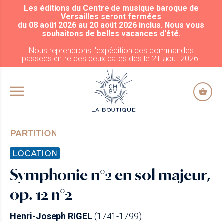
Les éditions du Centre de musique baroque de
ALLER AU CONTENU PRINCIPAL
Versailles seront fermées
du 08 août 2026 au 20 août 2026 inclus. Nous vous
souhaitons de belles vacances d'été.
Nous reprendrons l'expédition des commandes
passées entre ces deux dates dès le 21 août 2026.
PARTITION
LOCATION
Symphonie n°2 en sol majeur,
op. 12 n°2
Henri-Joseph RIGEL
(1741-1799)