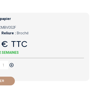
 papier
CMBV052F
Reliure :
Broché
 € TTC
 2 SEMAINES
ER