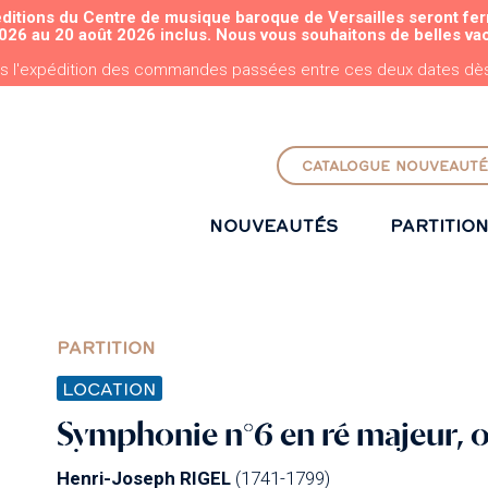
éditions du Centre de musique baroque de Versailles seront fe
ALLER AU CONTENU PRINCIPAL
026 au 20 août 2026 inclus. Nous vous souhaitons de belles va
s l'expédition des commandes passées entre ces deux dates dès 
CATALOGUE NOUVEAUTÉ
NOUVEAUTÉS
PARTITIO
PARTITION
LOCATION
Symphonie n°6 en ré majeur, o
Henri-Joseph RIGEL
(1741-1799)