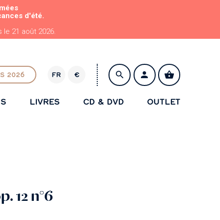
rmées
cances d'été.
le 21 août 2026.
S 2026
FR
€
E
U
NS
LIVRES
CD & DVD
OUTLET
R
ENREGISTRER
p. 12 n°6