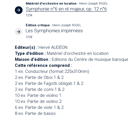
Matériel d'orchestre en location
- Henri-Joseph RIGEL
Symphonie n°6 en ré majeur, op. 12 n°6
125€
Édition critique
- Henri-Joseph RIGEL
Les Symphonies imprimées
125€
Editeur(s) :
Hervé AUDÉON
Type d’édition :
Matériel d'orchestre en location
Maison d'édition :
Editions du Centre de musique baroque
Cette référence comprend :
1 ex. Conducteur (format 225x310mm)
2 ex. Partie de Oboi 1 & 2
2 ex. Partie de Fagotti obligati 1 & 2
2 ex. Partie de corni 1 & 2
10 ex. Partie de violino 1
10 ex. Partie de violino 2
6 ex. Partie de viole 1 & 2
8 ex. Partie de basso