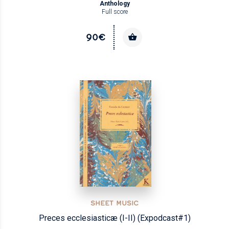
Anthology
Full score
90€
SHEET MUSIC
Preces ecclesiasticæ (I-II) (Expodcast#1)