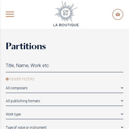
GO TO PRINCIPAL CONTENT
Partitions
FEWER FILTERS
All composers
All publishing formats
Work type
Type of voice or instrument