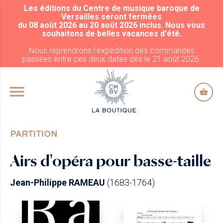
Les éditions du Centre de musique baroque de
ALLER AU CONTENU PRINCIPAL
Versailles seront fermées
du 08 août 2026 au 20 août 2026 inclus. Nous vous
souhaitons de belles vacances d'été.
Nous reprendrons l'expédition des commandes
passées entre ces deux dates dès le 21 août 2026.
PARTITION
Airs d'opéra pour basse-taille
Jean-Philippe RAMEAU
(1683-1764)