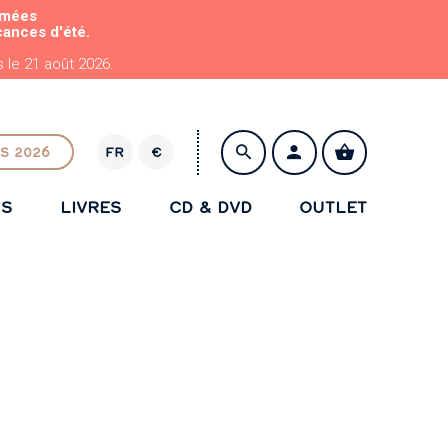
rmées
cances d'été.
le 21 août 2026.
S 2026
FR
€
E
U
NS
LIVRES
CD & DVD
OUTLET
R
ENREGISTRER