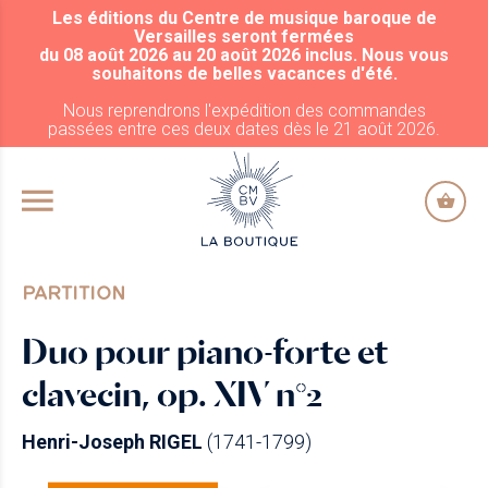
Les éditions du Centre de musique baroque de
ALLER AU CONTENU PRINCIPAL
Versailles seront fermées
du 08 août 2026 au 20 août 2026 inclus. Nous vous
souhaitons de belles vacances d'été.
Nous reprendrons l'expédition des commandes
passées entre ces deux dates dès le 21 août 2026.
PARTITION
Duo pour piano-forte et
clavecin, op. XIV n°2
Henri-Joseph RIGEL
(1741-1799)