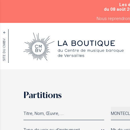
Les 
du 08 août 2
Nous reprendron
SITE DU CMBV
Partitions
MONTECLA