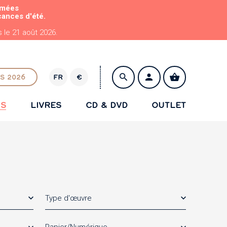
rmées
cances d'été.
le 21 août 2026.
S 2026
FR
€
E
U
NS
LIVRES
CD & DVD
OUTLET
R
ENREGISTRER
Type d'œuvre