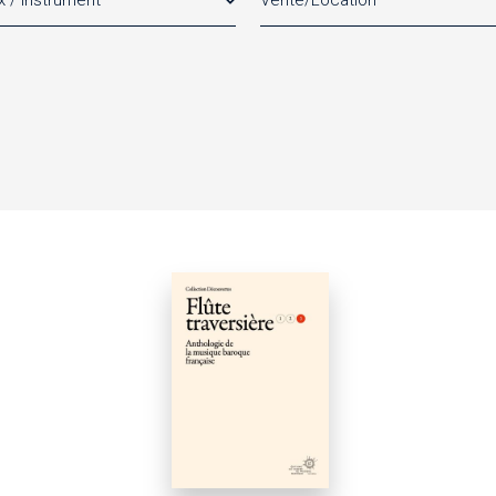
x / Instrument
Vente/Location