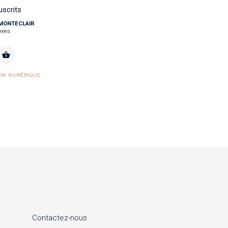
scrits
e MONTECLAIR
rées
ION NUMÉRIQUE
Contactez-nous