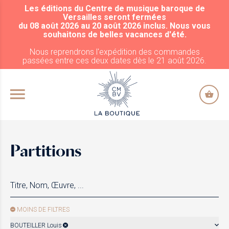
Les éditions du Centre de musique baroque de
ALLER AU CONTENU PRINCIPAL
Versailles seront fermées
du 08 août 2026 au 20 août 2026 inclus. Nous vous
souhaitons de belles vacances d'été.
Nous reprendrons l'expédition des commandes
passées entre ces deux dates dès le 21 août 2026.
Partitions
MOINS DE FILTRES
BOUTEILLER Louis