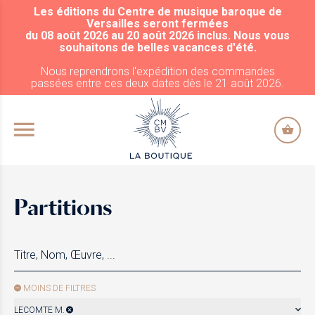
Les éditions du Centre de musique baroque de
ALLER AU CONTENU PRINCIPAL
Versailles seront fermées
du 08 août 2026 au 20 août 2026 inclus. Nous vous
souhaitons de belles vacances d'été.
Nous reprendrons l'expédition des commandes
passées entre ces deux dates dès le 21 août 2026.
Partitions
MOINS DE FILTRES
LECOMTE M.