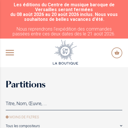
Les éditions du Centre de musique baroque de
ALLER AU CONTENU PRINCIPAL
Versailles seront fermées
du 08 août 2026 au 20 août 2026 inclus. Nous vous
souhaitons de belles vacances d'été.
Nous reprendrons l'expédition des commandes
passées entre ces deux dates dès le 21 août 2026.
Partitions
MOINS DE FILTRES
Tous les compositeurs