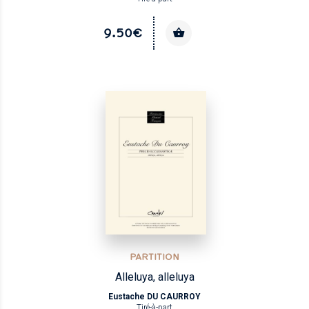
9.50€
PARTITION
Alleluya, alleluya
Eustache DU CAURROY
Tiré-à-part