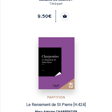
Tiré-à-part
9.50€
PARTITION
Le Reniement de St Pierre [H.424]
Marc-Antoine CHARPENTIER