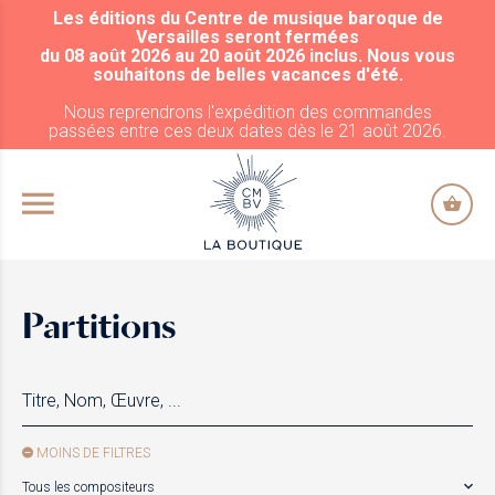
Les éditions du Centre de musique baroque de
ALLER AU CONTENU PRINCIPAL
Versailles seront fermées
du 08 août 2026 au 20 août 2026 inclus. Nous vous
souhaitons de belles vacances d'été.
Nous reprendrons l'expédition des commandes
passées entre ces deux dates dès le 21 août 2026.
Partitions
MOINS DE FILTRES
Tous les compositeurs