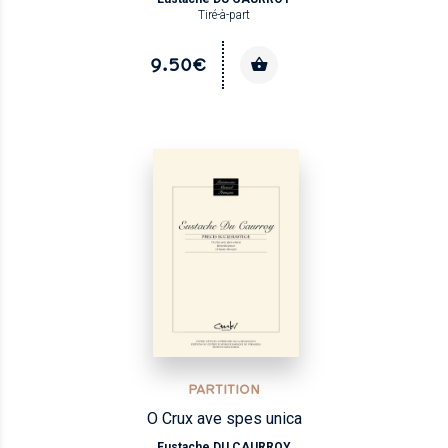
Tiré-à-part
9.50€
PARTITION
O Crux ave spes unica
Eustache DU CAURROY