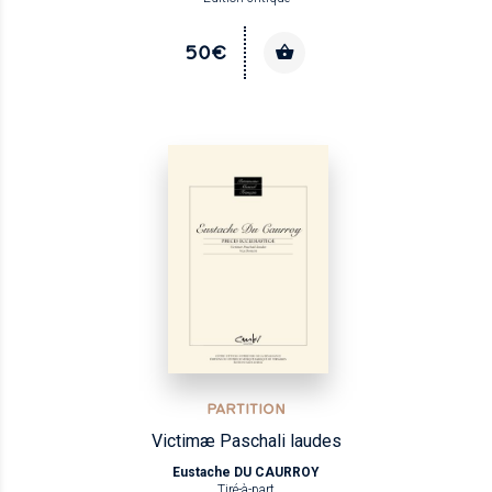
50€
PARTITION
Victimæ Paschali laudes
Eustache DU CAURROY
Tiré-à-part