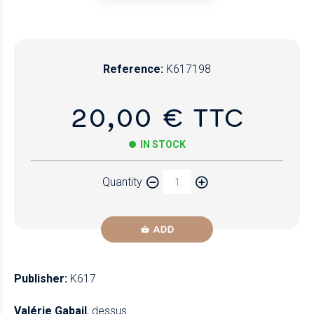
Reference:
K617198
20,00 € TTC
IN STOCK
Quantity
ADD
Publisher:
K617
Valérie Gabail
, dessus