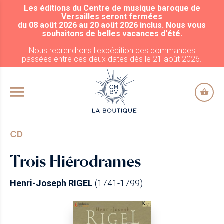
Les éditions du Centre de musique baroque de
ALLER AU CONTENU PRINCIPAL
Versailles seront fermées
du 08 août 2026 au 20 août 2026 inclus. Nous vous
souhaitons de belles vacances d'été.
Nous reprendrons l'expédition des commandes
passées entre ces deux dates dès le 21 août 2026.
CD
Trois Hiérodrames
Henri-Joseph RIGEL
(1741-1799)