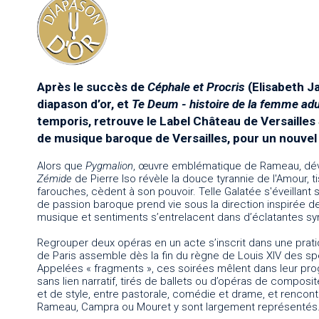
Après le succès de
Céphale et Procris
(Elisabeth J
diapason d’or, et
Te Deum - histoire de la femme ad
temporis, retrouve le Label Château de Versaille
de musique baroque de Versailles, pour un nouvel
Alors que
Pygmalion
, œuvre emblématique de Rameau, dévoi
Zémide
de Pierre Iso révèle la douce tyrannie de l'Amour, 
farouches, cèdent à son pouvoir. Telle Galatée s'éveillan
de passion baroque prend vie sous la direction inspirée 
musique et sentiments s’entrelacent dans d’éclatantes s
Regrouper deux opéras en un acte s’inscrit dans une prati
de Paris assemble dès la fin du règne de Louis XIV des spe
Appelées « fragments », ces soirées mêlent dans leur pr
sans lien narratif, tirés de ballets ou d’opéras de compos
et de style, entre pastorale, comédie et drame, et renc
Rameau, Campra ou Mouret y sont largement représentés