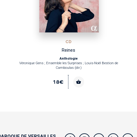
CD
Reines
Anthologie
ue Gens ; Ensemble les Surprises ; Louis-Noël Bestion de
Les Pages & l
Camboulas (dir.)
18€
AROQUE DE VERSAILLES