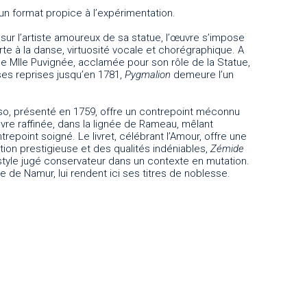
un format propice à l’expérimentation.
sur l’artiste amoureux de sa statue, l’œuvre s’impose
erte à la danse, virtuosité vocale et chorégraphique. A
e Mlle Puvignée, acclamée pour son rôle de la Statue,
es reprises jusqu’en 1781,
Pygmalion
demeure l’un
Iso, présenté en 1759, offre un contrepoint méconnu
vre raffinée, dans la lignée de Rameau, mêlant
point soigné. Le livret, célébrant l’Amour, offre une
tion prestigieuse et des qualités indéniables,
Zémide
 style jugé conservateur dans un contexte en mutation.
de Namur, lui rendent ici ses titres de noblesse.