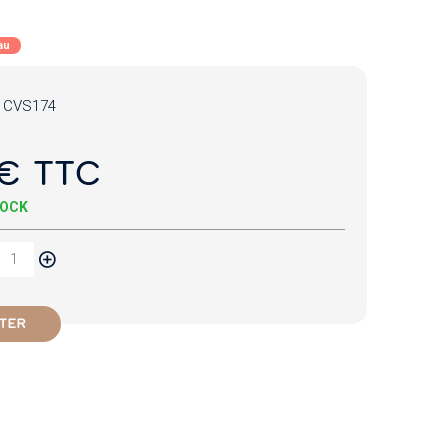
au
:
CVS174
€ TTC
TOCK
TER