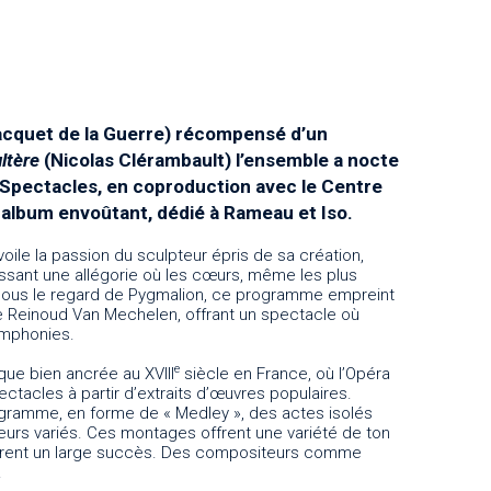
acquet de la Guerre) récompensé d’un
ultère
(Nicolas Clérambault) l’ensemble a nocte
s Spectacles, en coproduction avec le Centre
 album envoûtant, dédié à Rameau et Iso.
le la passion du sculpteur épris de sa création,
tissant une allégorie où les cœurs, même les plus
t sous le regard de Pygmalion, ce programme empreint
de Reinoud Van Mechelen, offrant un spectacle où
ymphonies.
e
que bien ancrée au XVIII
siècle en France, où l’Opéra
ctacles à partir d’extraits d’œuvres populaires.
ogramme, en forme de « Medley », des actes isolés
iteurs variés. Ces montages offrent une variété de ton
ontrent un large succès. Des compositeurs comme
.