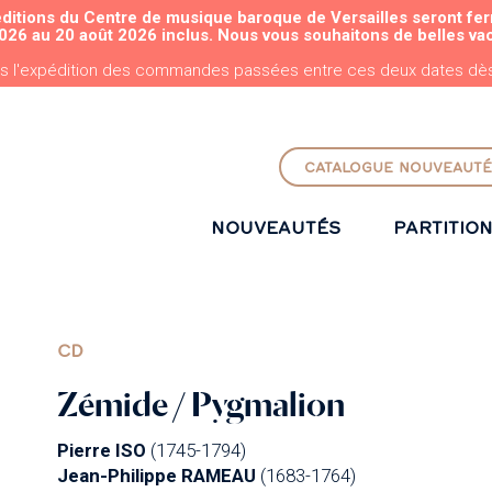
éditions du Centre de musique baroque de Versailles seront fe
ALLER AU CONTENU PRINCIPAL
026 au 20 août 2026 inclus. Nous vous souhaitons de belles va
s l'expédition des commandes passées entre ces deux dates dès 
CATALOGUE NOUVEAUTÉ
NOUVEAUTÉS
PARTITIO
CD
Zémide / Pygmalion
Pierre ISO
(1745-1794)
Jean-Philippe RAMEAU
(1683-1764)