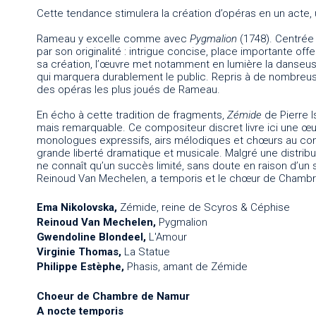
Cette tendance stimulera la création d’opéras en un acte, 
Rameau y excelle comme avec
Pygmalion
(1748). Centrée 
par son originalité : intrigue concise, place importante off
sa création, l’œuvre met notamment en lumière la danseus
qui marquera durablement le public. Repris à de nombreus
des opéras les plus joués de Rameau.
En écho à cette tradition de fragments,
Zémide
de Pierre 
mais remarquable. Ce compositeur discret livre ici une œu
monologues expressifs, airs mélodiques et chœurs au contre
grande liberté dramatique et musicale. Malgré une distribu
ne connaît qu’un succès limité, sans doute en raison d’un
Reinoud Van Mechelen, a temporis et le chœur de Chambre 
Ema Nikolovska,
Zémide, reine de Scyros & Céphise
Reinoud Van Mechelen,
Pygmalion
Gwendoline Blondeel,
L'Amour
Virginie Thomas,
La Statue
Philippe Estèphe,
Phasis, amant de Zémide
Choeur de Chambre de Namur
A nocte temporis