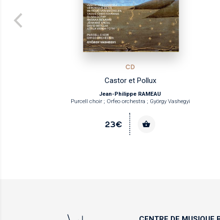
CD
Castor et Pollux
Jean-Philippe RAMEAU
Purcell choir ; Orfeo orchestra ; György Vashegyi
Véroniq
23€
CENTRE DE MUSIQUE
B