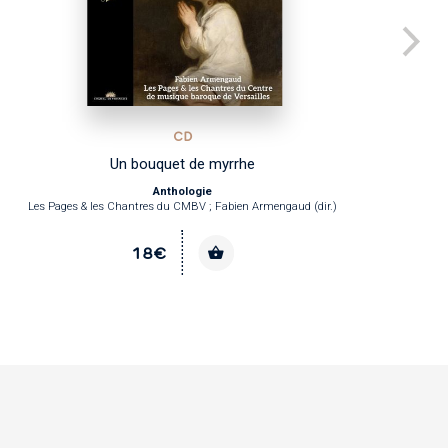
CD
Un bouquet de myrrhe
Anthologie
François
es Chantres du CMBV ; Fabien Armengaud (dir.)
Les Chantres du CMBV ;
18€