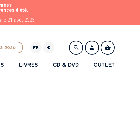
rmées
cances d'été.
le 21 août 2026.
S 2026
FR
€
E
U
NS
LIVRES
CD & DVD
OUTLET
R
ENREGISTRER