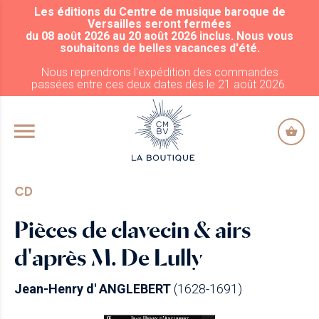
Les éditions du Centre de musique baroque de
ALLER AU CONTENU PRINCIPAL
Versailles seront fermées
du 08 août 2026 au 20 août 2026 inclus. Nous vous
souhaitons de belles vacances d'été.
Nous reprendrons l'expédition des commandes
passées entre ces deux dates dès le 21 août 2026.
CD
Pièces de clavecin & airs
d'après M. De Lully
Jean-Henry d' ANGLEBERT
(1628-1691)