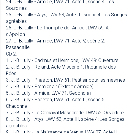
24. J.-B. Lully - Armide, LWV 71, Acte II, scène 4: Les
Sourdines
25. J.-B. Lully - Atys, LWV 53, Acte III, scène 4: Les Songes
agréables
26. J.-B. Lully - Le Triomphe de l'Amour, LWV 59: Air
d'Apollon
27. J.-B. Lully - Armide, LWV 71, Acte V, scène 2:
Passacaille
CD 2.
1. J.-B. Lully - Cadmus et Hermione, LWV 49: Ouverture
2. J.-B. Lully - Roland, Acte V, scène 1: Ritournelle des
Fées
3. J.-B. Lully - Phaëton, LWV 61: Petit air pour les mesmes
4. J.-B. Lully - Premier air (Extrait d'Armide)
5. J.-B. Lully - Armide, LWV 71: Second air
6. J.-B. Lully - Phaëton, LWV 61, Acte II, scène 5:
Chaconne
7. J.-B. Lully - Le Carnaval Mascarade, LWV 52: Ouverture
8. J.-B. Lully - Atys, LWV 53, Acte III, scène 4: Les Songes
agréables
9. J.-B. Lully - La Naissance de Vénus, LWV 27, Acte II,