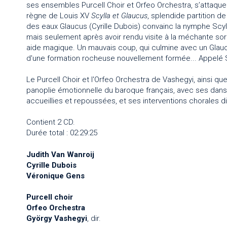
ses ensembles Purcell Choir et Orfeo Orchestra, s’attaqu
règne de Louis XV
Scylla et Glaucus
, splendide partition de 
des eaux Glaucus (Cyrille Dubois) convainc la nymphe Scyll
mais seulement après avoir rendu visite à la méchante sor
aide magique. Un mauvais coup, qui culmine avec un Glaucus
d'une formation rocheuse nouvellement formée... Appelé S
Le Purcell Choir et l'Orfeo Orchestra de Vashegyi, ainsi que
panoplie émotionnelle du baroque français, avec ses dan
accueillies et repoussées, et ses interventions chorales di
Contient 2 CD.
Durée total : 02:29:25
Judith Van Wanroij
Cyrille Dubois
Véronique Gens
Purcell choir
Orfeo Orchestra
György Vashegyi
, dir.