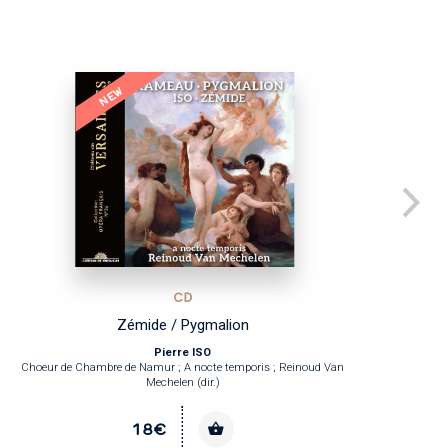
NEW
CD
Zémide / Pygmalion
Pierre ISO
Choeur de Chambre de Namur ; A nocte temporis ; Reinoud Van
Le
Mechelen (dir.)
18€