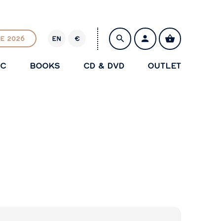
E 2026
EN
€
E
U
IC
BOOKS
CD & DVD
OUTLET
R
SAVE