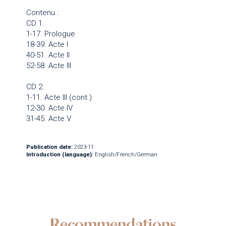
Contenu :
CD 1.
1-17. Prologue
18-39. Acte I
40-51. Acte II
52-58. Acte III
CD 2.
1-11. Acte III (cont.)
12-30. Acte IV
31-45. Acte V
Publication date:
2023-11
Introduction (language):
English/French/German
Recommendations