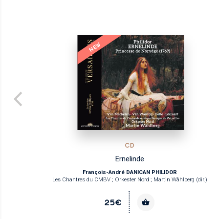
NEW
CD
Ernelinde
François-André DANICAN PHILIDOR
Les Chantres du CMBV ; Orkester Nord ; Martin Wåhlberg (dir.)
25€