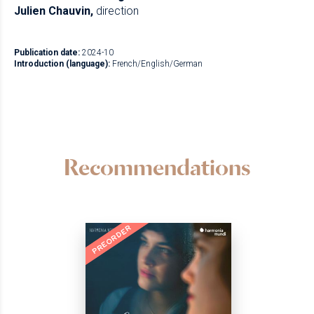
Julien Chauvin,
direction
Publication date:
2024-10
Introduction (language):
French/English/German
Recommendations
PREORDER
NEW