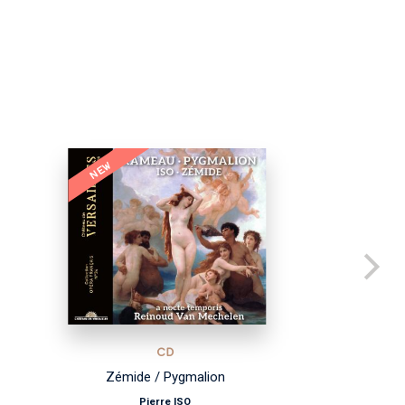
NEW
CD
Zémide / Pygmalion
Pierre ISO