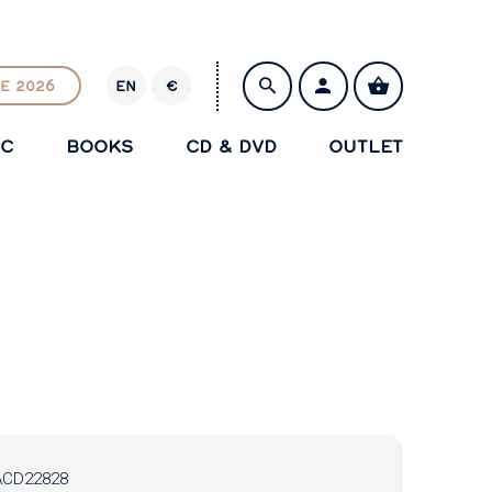
E 2026
EN
€
E
U
IC
BOOKS
CD & DVD
OUTLET
R
SAVE
ACD22828