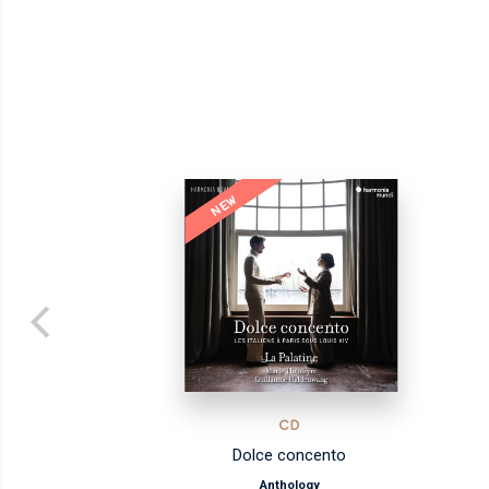
NEW
CD
Dolce concento
Anthology