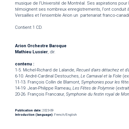
musique de l’Université de Montréal. Ses aspirations pour 
témoignent ses nombreux enregistrements, l'ont conduit 
Versailles et l'ensemble Arion un partenariat franco-canad
Contient 1 CD.
Arion Orchestre Baroque
Mathieu Lussier
, dir.
contenu :
1-5. Michel-Richard de Lalande,
Recueil d'airs détachez et d'
6-10. André-Cardinal Destouches,
Le Carnaval et la Folie
(ex
11-13. François Collin de Blamont,
Symphonies pour les fêt
14-19. Jean-Philippe Rameau,
Les Fêtes de Polymnie
(extrai
20-26. François Francœur,
Symphonie du festin royal de Mon
Publication date:
2023-09
Introduction (language):
French/English