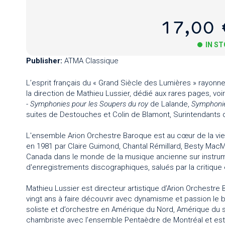
17,00 
IN S
Publisher:
ATMA Classique
L’esprit français du « Grand Siècle des Lumières » rayonn
la direction de Mathieu Lussier, dédié aux rares pages, vo
-
Symphonies pour les Soupers du roy
de Lalande,
Symphonies
suites de Destouches et Colin de Blamont, Surintendants d
L'ensemble Arion Orchestre Baroque est au cœur de la vie
en 1981 par Claire Guimond, Chantal Rémillard, Besty MacMi
Canada dans le monde de la musique ancienne sur instrumen
d'enregistrements discographiques, salués par la critique
Mathieu Lussier est directeur artistique d’Arion Orchestre 
vingt ans à faire découvrir avec dynamisme et passion l
soliste et d’orchestre en Amérique du Nord, Amérique du su
chambriste avec l’ensemble Pentaèdre de Montréal et est 