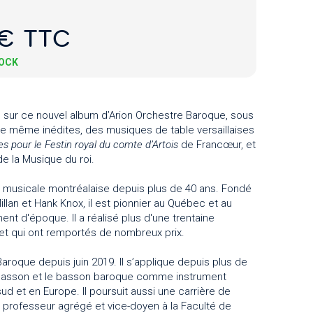
€ TTC
TOCK
e sur ce nouvel album d’Arion Orchestre Baroque, sous
ire même inédites, des musiques de table versaillaises
 pour le Festin royal du comte d’Artois
de Francœur, et
e la Musique du roi.
 musicale montréalaise depuis plus de 40 ans. Fondé
llan et Hank Knox, il est pionnier au Québec et au
t d'époque. Il a réalisé plus d'une trentaine
 et qui ont remportés de nombreux prix.
Baroque depuis juin 2019. Il s’applique depuis plus de
e basson et le basson baroque comme instrument
d et en Europe. Il poursuit aussi une carrière de
professeur agrégé et vice-doyen à la Faculté de