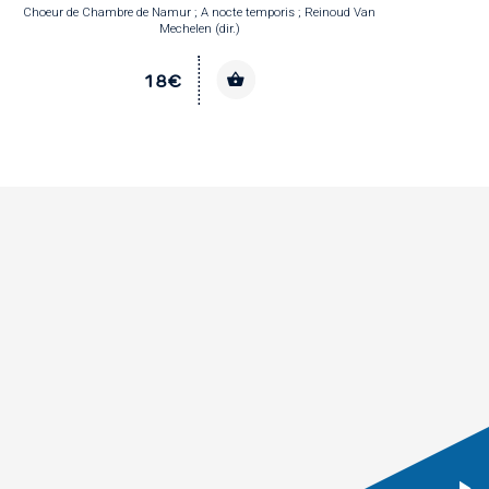
Choeur de Chambre de Namur ; A nocte temporis ; Reinoud Van
Mechelen (dir.)
18€