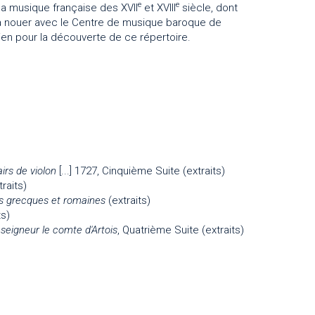
e
e
la musique française des XVII
et XVIII
siècle, dont
à nouer avec le Centre de musique baroque de
ien pour la découverte de ce répertoire.
airs de violon
[...] 1727, Cinquième Suite (extraits)
traits)
es grecques et romaines
(extraits)
ts)
seigneur le comte d'Artois
, Quatrième Suite (extraits)