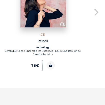
CD
Reines
Anthology
Véronique Gens ; Ensemble les Surprises ; Louis-Noël Bestion de
Mar
Camboulas (dir.)
18€