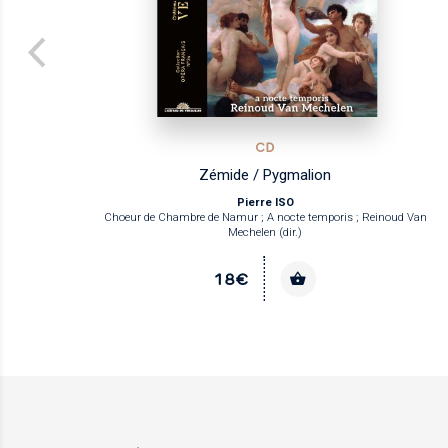
CD
Zémide / Pygmalion
Pierre ISO
Choeur de Chambre de Namur ; A nocte temporis ; Reinoud Van
Mechelen (dir.)
18€