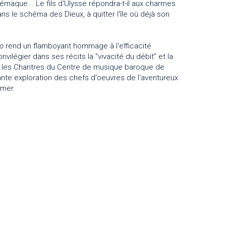
maque... Le fils d'Ulysse répondra-t-il aux charmes
ns le schéma des Dieux, à quitter l'île où déjà son
o
rend un flamboyant hommage à l'efficacité
vilégier dans ses récits la "vivacité du débit" et la
t les Chantres du Centre de musique baroque de
inante exploration des chefs d'oeuvres de l'aventureux
umer.