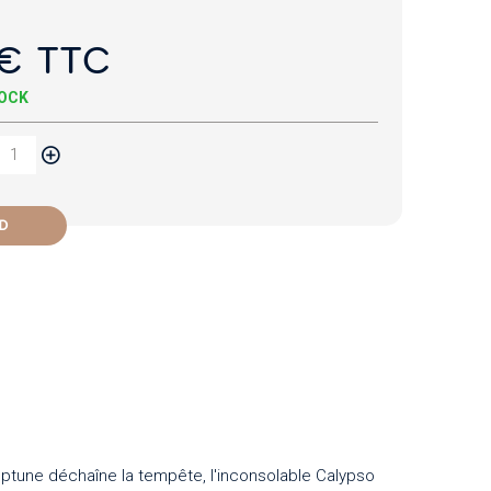
€ TTC
TOCK
D
eptune déchaîne la tempête, l'inconsolable Calypso