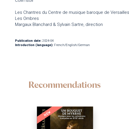
Colin Isoir
Les Chantres du Centre de musique baroque de Versaille
Les Ombres
Margaux Blanchard & Sylvain Sartre, direction
Publication date:
2024-04
Introduction (language):
French/English/German
Recommendations
NEW