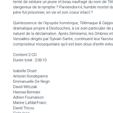
tente de séduire un jeune et beau naufragé du nom de Télé
dangereux de la nymphe ? Parviendra-t-il, humble mortel da
père fut prisonnier, en vie et son coeur intact ?
Quintessence de l'épopée homérique,
Télémaque & Calyps
dramatique propre à Destouches, à ce soin particulier de pri
naturel de la déclamation. Après
Sémiramis
, les Ombres e
Versailles dirigés par Sylvain Sartre, continuent leur fasc
compositeur mousquetaire qu'il est bien doux d'enfin exh
Contient 2 CD.
Durée total : 2:06:10
Isabelle Druet
Antonin Rondepierre
Emmanuelle De Negri
David Witczak
Hasnaa Bennani
Adrien Fournaison
Marine Lafdal-Franc
David Tricou