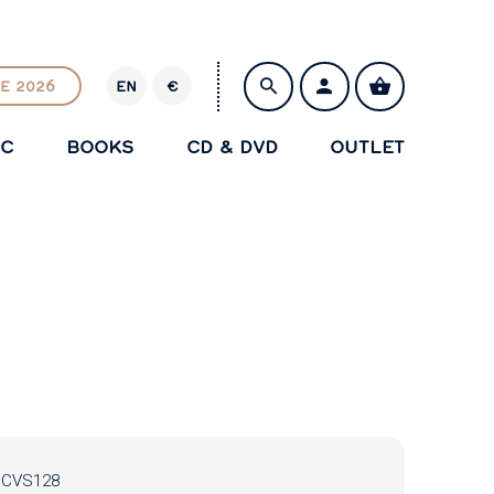
E 2026
EN
€
E
U
IC
BOOKS
CD & DVD
OUTLET
R
SAVE
CVS128