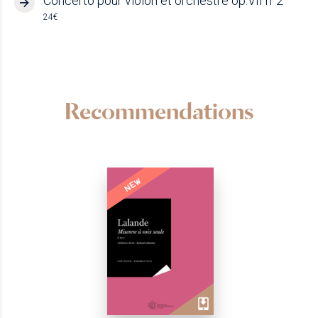
Concerto pour violon et orchestre op.VII n°2
24€
Recommendations
NEW