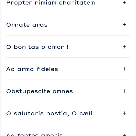
Propter nimiam charitatem
Ornate aras
O bonitas o amor !
Ad arma fideles
Obstupescite omnes
O salutaris hostia, O cæli
Ad fontes amoris