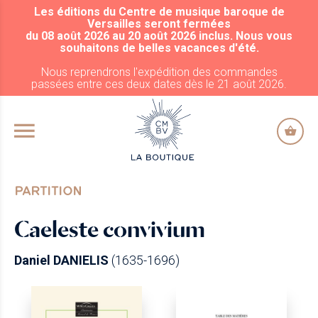
Les éditions du Centre de musique baroque de
ALLER AU CONTENU PRINCIPAL
Versailles seront fermées
du 08 août 2026 au 20 août 2026 inclus. Nous vous
souhaitons de belles vacances d'été.
Nous reprendrons l'expédition des commandes
passées entre ces deux dates dès le 21 août 2026.
PARTITION
Caeleste convivium
Daniel DANIELIS
(1635-1696)