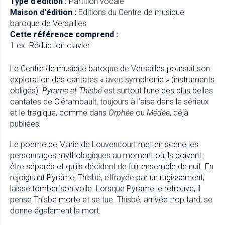
Type d’édition :
Partition vocale
Maison d'édition :
Editions du Centre de musique
baroque de Versailles
Cette référence comprend :
1 ex. Réduction clavier
Le Centre de musique baroque de Versailles poursuit son
exploration des cantates « avec symphonie » (instruments
obligés).
Pyrame et Thisbé
est surtout l’une des plus belles
cantates de Clérambault, toujours à l’aise dans le sérieux
et le tragique, comme dans
Orphée
ou
Médée
, déjà
publiées
.
Le poème de Marie de Louvencourt met en scène les
personnages mythologiques au moment où ils doivent
être séparés et qu'ils décident de fuir ensemble de nuit. En
rejoignant Pyrame, Thisbé, effrayée par un rugissement,
laisse tomber son voile. Lorsque Pyrame le retrouve, il
pense Thisbé morte et se tue. Thisbé, arrivée trop tard, se
donne également la mort.