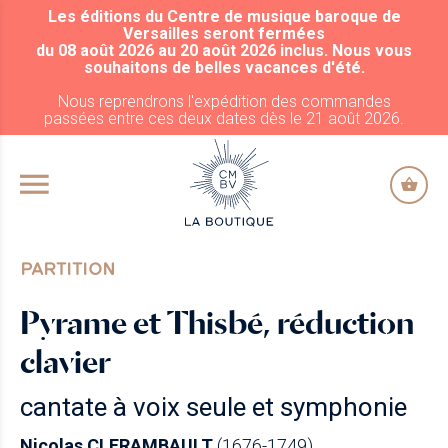
Les éditions du Centre de musique baroque de
ALLER AU CONTENU PRINCIPAL
Versailles seront fermées
du 08 août 2026 au 20 août 2026 inclus. Nous vous
souhaitons de belles vacances d'été.
Nous reprendrons l'expédition des commandes
passées entre ces deux dates dès le 21 août 2026.
PARTITION
Pyrame et Thisbé, réduction
clavier
cantate à voix seule et symphonie
Nicolas CLERAMBAULT
(1676-1749)