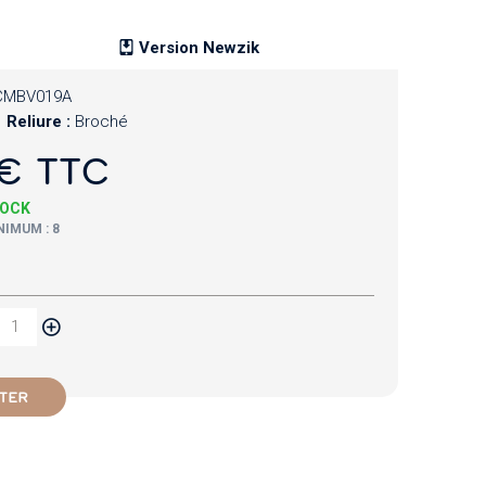
Version Newzik
CMBV019A
Reliure :
Broché
€ TTC
TOCK
IMUM : 8
TER