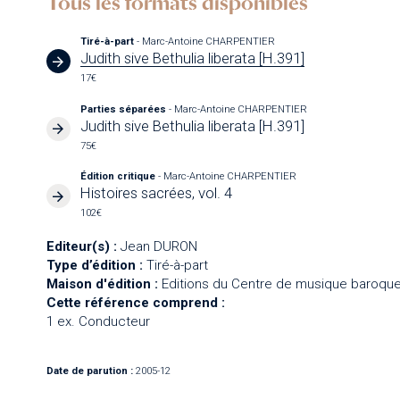
Tous les formats disponibles
Tiré-à-part
- Marc-Antoine CHARPENTIER
Judith sive Bethulia liberata [H.391]
17€
Parties séparées
- Marc-Antoine CHARPENTIER
Judith sive Bethulia liberata [H.391]
75€
Édition critique
- Marc-Antoine CHARPENTIER
Histoires sacrées, vol. 4
102€
Editeur(s) :
Jean DURON
Type d’édition :
Tiré-à-part
Maison d'édition :
Editions du Centre de musique baroque
Cette référence comprend :
1 ex. Conducteur
Date de parution :
2005-12