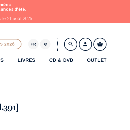
rmées
cances d'été.
le 21 août 2026.
S 2026
FR
€
E
U
NS
LIVRES
CD & DVD
OUTLET
R
ENREGISTRER
H.391]