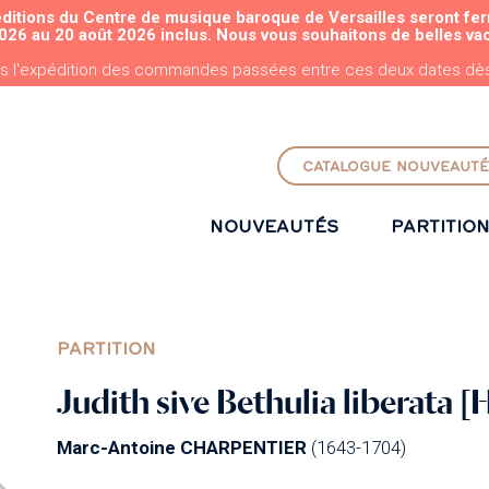
éditions du Centre de musique baroque de Versailles seront fe
ALLER AU CONTENU PRINCIPAL
026 au 20 août 2026 inclus. Nous vous souhaitons de belles va
s l'expédition des commandes passées entre ces deux dates dès 
CATALOGUE NOUVEAUTÉ
NOUVEAUTÉS
PARTITIO
PARTITION
Judith sive Bethulia liberata [
Marc-Antoine CHARPENTIER
(1643-1704)