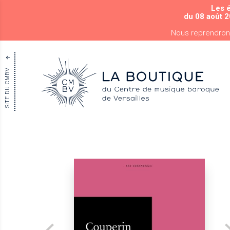
Les 
du 08 août 2
Nous reprendron
SITE DU CMBV