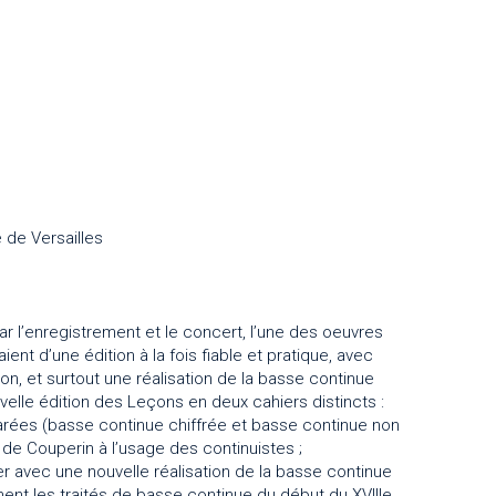
 de Versailles
r l’enregistrement et le concert, l’une des oeuvres
ent d’une édition à la fois fiable et pratique, avec
ion, et surtout une réalisation de la basse continue
lle édition des Leçons en deux cahiers distincts :
éparées (basse continue chiffrée et basse continue non
de Couperin à l’usage des continuistes ;
ier avec une nouvelle réalisation de la basse continue
ment les traités de basse continue du début du XVIIIe