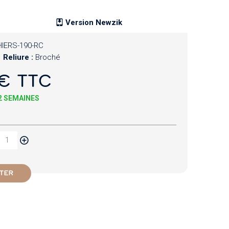
Version Newzik
IERS-190-RC
Reliure :
Broché
€ TTC
 2 SEMAINES
TER