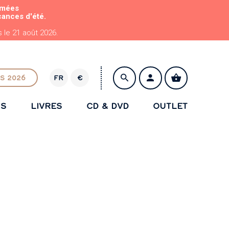
rmées
cances d'été.
le 21 août 2026.
S 2026
FR
€
E
U
NS
LIVRES
CD & DVD
OUTLET
R
ENREGISTRER