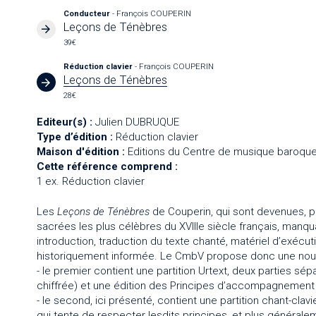
Conducteur
- François COUPERIN
Leçons de Ténèbres
39€
Réduction clavier
- François COUPERIN
Leçons de Ténèbres
28€
Editeur(s) :
Julien DUBRUQUE
Type d’édition :
Réduction clavier
Maison d'édition :
Editions du Centre de musique baroque
Cette référence comprend :
1 ex. Réduction clavier
Les
Leçons de Ténèbres
de Couperin, qui sont devenues, pa
sacrées les plus célèbres du XVIIIe siècle français, manquai
introduction, traduction du texte chanté, matériel d’exécut
historiquement informée. Le CmbV propose donc une nouve
- le premier contient une partition Urtext, deux parties s
chiffrée) et une édition des Principes d’accompagnement 
- le second, ici présenté, contient une partition chant-clav
qui tente de respecter lesdits principes, et plus générale