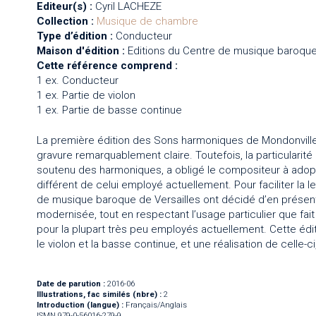
Editeur(s) :
Cyril LACHEZE
Collection :
Musique de chambre
Type d’édition :
Conducteur
Maison d'édition :
Editions du Centre de musique baroque
Cette référence comprend :
1 ex. Conducteur
1 ex. Partie de violon
1 ex. Partie de basse continue
La première édition des Sons harmoniques de Mondonville, 
gravure remarquablement claire. Toutefois, la particularité 
soutenu des harmoniques, a obligé le compositeur à adop
différent de celui employé actuellement. Pour faciliter la l
de musique baroque de Versailles ont décidé d’en présent
modernisée, tout en respectant l’usage particulier que fai
pour la plupart très peu employés actuellement. Cette éd
le violon et la basse continue, et une réalisation de celle-ci
Date de parution :
2016-06
Illustrations, fac similés (nbre) :
2
Introduction (langue) :
Français/Anglais
ISMN 979-0-56016-279-9