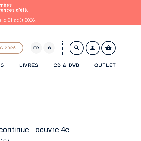
rmées
cances d'été.
le 21 août 2026.
S 2026
FR
€
E
U
NS
LIVRES
CD & DVD
OUTLET
R
ENREGISTRER
continue - oeuvre 4e
772)