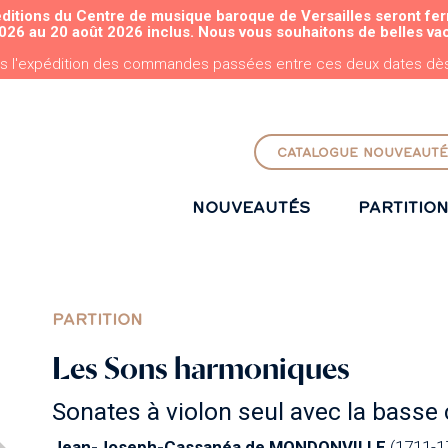
éditions du Centre de musique baroque de Versailles seront fe
ALLER AU CONTENU PRINCIPAL
026 au 20 août 2026 inclus. Nous vous souhaitons de belles va
s l'expédition des commandes passées entre ces deux dates dès 
CATALOGUE NOUVEAUTÉ
NOUVEAUTÉS
PARTITIO
PARTITION
Les Sons harmoniques
Sonates à violon seul avec la basse 
Jean-Joseph-Cassanéa de MONDONVILLE
(1711-1