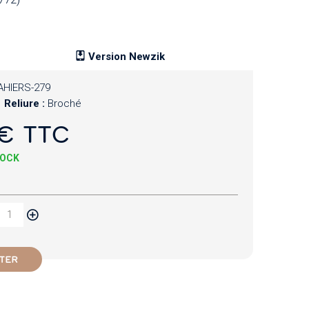
Version Newzik
AHIERS-279
Reliure :
Broché
€ TTC
TOCK
TER