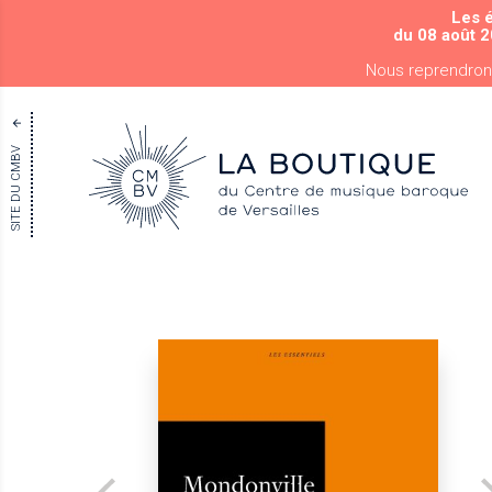
Les 
du 08 août 2
Nous reprendron
SITE DU CMBV