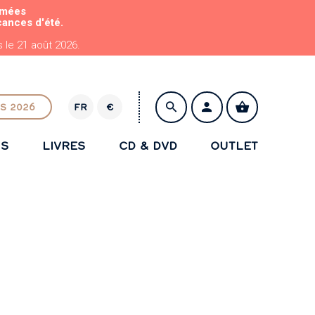
rmées
cances d'été.
le 21 août 2026.
S 2026
FR
€
E
U
NS
LIVRES
CD & DVD
OUTLET
R
ENREGISTRER