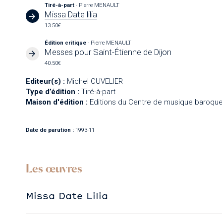
Tiré-à-part
- Pierre MENAULT
Missa Date lilia
13.50€
Édition critique
- Pierre MENAULT
Messes pour Saint-Étienne de Dijon
40.50€
Editeur(s) :
Michel CUVELIER
Type d’édition :
Tiré-à-part
Maison d'édition :
Editions du Centre de musique baroque
Date de parution :
1993-11
Les œuvres
Missa Date Lilia