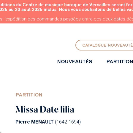
éditions du Centre de musique baroque de Versailles seront fe
ALLER AU CONTENU PRINCIPAL
026 au 20 août 2026 inclus. Nous vous souhaitons de belles va
s l'expédition des commandes passées entre ces deux dates dès 
CATALOGUE NOUVEAUTÉ
NOUVEAUTÉS
PARTITIO
PARTITION
Missa Date lilia
Pierre MENAULT
(1642-1694)