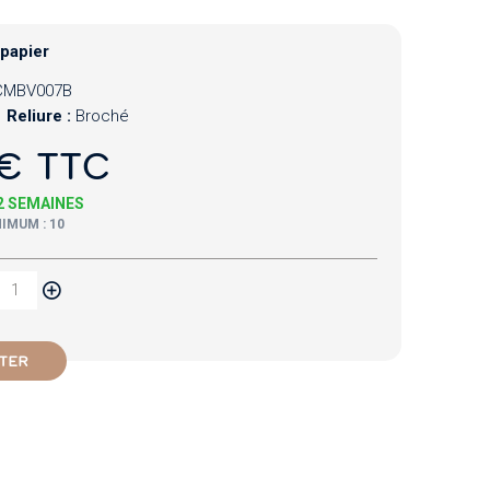
 papier
CMBV007B
Reliure :
Broché
€ TTC
 2 SEMAINES
IMUM : 10
TER