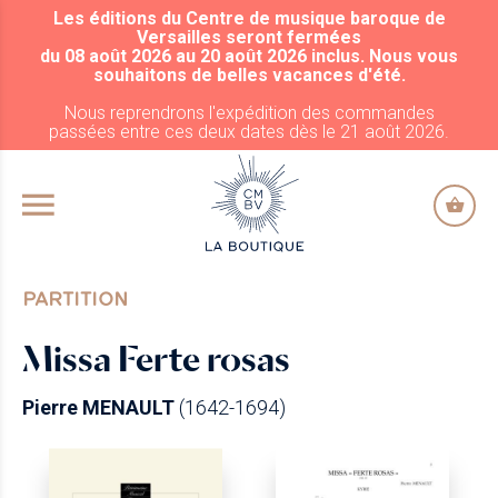
Les éditions du Centre de musique baroque de
ALLER AU CONTENU PRINCIPAL
Versailles seront fermées
du 08 août 2026 au 20 août 2026 inclus. Nous vous
souhaitons de belles vacances d'été.
Nous reprendrons l'expédition des commandes
passées entre ces deux dates dès le 21 août 2026.
PARTITION
Missa Ferte rosas
Pierre MENAULT
(1642-1694)