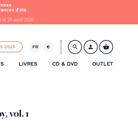
rmées
cances d'été.
le 21 août 2026.
S 2026
FR
€
E
U
NS
LIVRES
CD & DVD
OUTLET
R
ENREGISTRER
, vol. 1