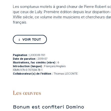
Les somptueux motets à grand chœur de Pierre Robert sont 
que ceux de Lully. Première édition depuis leur disparition 
XVIIIe siècle, ce volume invite musiciens et chercheurs d
français.
VOIR TOUT
Pagination :
LXXXVIII-191
Date de parution :
2019-07
Illustrations, fac similés (nbre) :
6
Introduction (langue) :
Français/Anglais
ISMN 979-0-707034-78-1
Collaborateur(s) de l'édition :
Thomas LECONTE
Les œuvres
Bonum est confiteri Domino