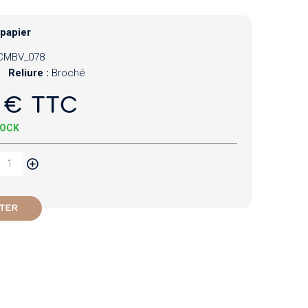
 papier
CMBV_078
Reliure :
Broché
 € TTC
TOCK
TER