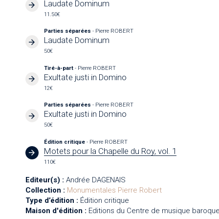
Laudate Dominum
11.50€
Parties séparées
- Pierre ROBERT
Laudate Dominum
50€
Tiré-à-part
- Pierre ROBERT
Exultate justi in Domino
12€
Parties séparées
- Pierre ROBERT
Exultate justi in Domino
50€
Édition critique
- Pierre ROBERT
Motets pour la Chapelle du Roy, vol. 1
110€
Editeur(s) :
Andrée DAGENAIS
Collection :
Monumentales
Pierre Robert
Type d’édition :
Édition critique
Maison d'édition :
Editions du Centre de musique baroque