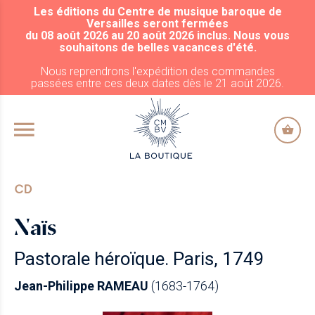
Les éditions du Centre de musique baroque de
ALLER AU CONTENU PRINCIPAL
Versailles seront fermées
du 08 août 2026 au 20 août 2026 inclus. Nous vous
souhaitons de belles vacances d'été.
Nous reprendrons l'expédition des commandes
passées entre ces deux dates dès le 21 août 2026.
CD
Naïs
Pastorale héroïque. Paris, 1749
Jean-Philippe RAMEAU
(1683-1764)