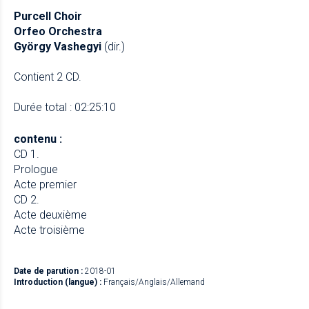
Purcell Choir
Orfeo Orchestra
György Vashegyi
(dir.)
Contient 2 CD.
Durée total : 02:25:10
contenu :
CD 1.
Prologue
Acte premier
CD 2.
Acte deuxième
Acte troisième
Date de parution :
2018-01
Introduction (langue) :
Français/Anglais/Allemand