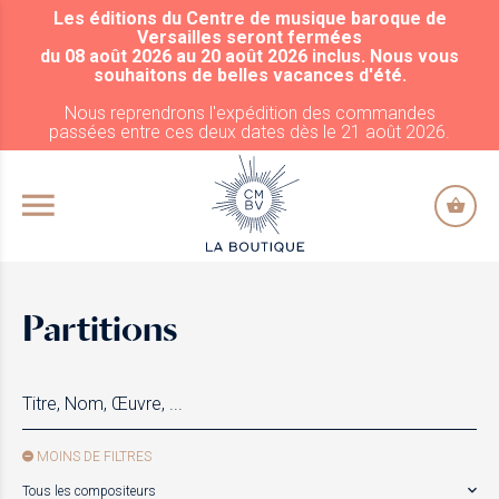
Les éditions du Centre de musique baroque de
ALLER AU CONTENU PRINCIPAL
Versailles seront fermées
du 08 août 2026 au 20 août 2026 inclus. Nous vous
souhaitons de belles vacances d'été.
Nous reprendrons l'expédition des commandes
passées entre ces deux dates dès le 21 août 2026.
Partitions
MOINS DE FILTRES
Tous les compositeurs