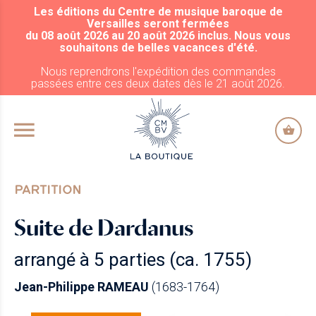
Les éditions du Centre de musique baroque de
ALLER AU CONTENU PRINCIPAL
Versailles seront fermées
du 08 août 2026 au 20 août 2026 inclus. Nous vous
souhaitons de belles vacances d'été.
Nous reprendrons l'expédition des commandes
passées entre ces deux dates dès le 21 août 2026.
PARTITION
Suite de Dardanus
arrangé à 5 parties (ca. 1755)
Jean-Philippe RAMEAU
(1683-1764)