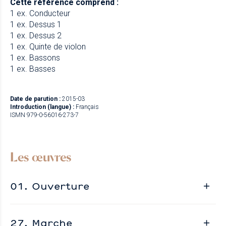
Cette référence comprend :
1 ex. Conducteur
1 ex. Dessus 1
1 ex. Dessus 2
1 ex. Quinte de violon
1 ex. Bassons
1 ex. Basses
Date de parution :
2015-03
Introduction (langue) :
Français
ISMN 979-0-56016-273-7
Les œuvres
01. Ouverture
27. Marche