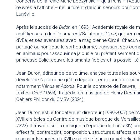
concerts de la reine Marie Leczynska – qu’à Paris – l’Ac
œuvres à l’affiche – ne lui furent d’aucun secours pour obte
Lunéville.
Après le succès de
Didon
en 1693, l’Académie royale de 
ambitieuse au duo Desmarest/Saintonge,
Circé
, qui sera c
d’Æa, et ses aventures avec la magicienne Circé. Chacun 
partagé ou non, joue le sort du drame, trahissant ses co
en animaux pour assouvir sa jalousie ou prêtant serment de f
princesse Eolie, couvre les amants fidèles et la possibilité
Jean Duron, éditeur de ce volume, analyse toutes les sourc
développe l’approche qu’il a déjà pu tirer de son expérie
notamment
Vénus et Adonis
. Pour le contexte de l’œuvre, i
textes,
Circé (1694)
, tragédie en musique de Henry Desmar
Cahiers Philidor du CMBV (2024).
Jean Duron est le fondateur et directeur (1989-2007) de l’A
XVIII e siècles du Centre de musique baroque de Versaill
7323). Il travaille sur la musique à l’époque de Louis XIV, 
effectifs, contrepoint, composition, structures, affects et th
manuscrits sacrés du XVII e siècle et sur un projet relian