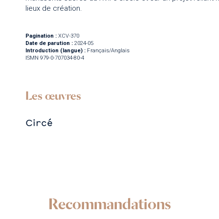
lieux de création.
Pagination :
XCV-370
Date de parution :
2024-05
Introduction (langue) :
Français/Anglais
ISMN 979-0-707034-80-4
Les œuvres
Circé
Recommandations