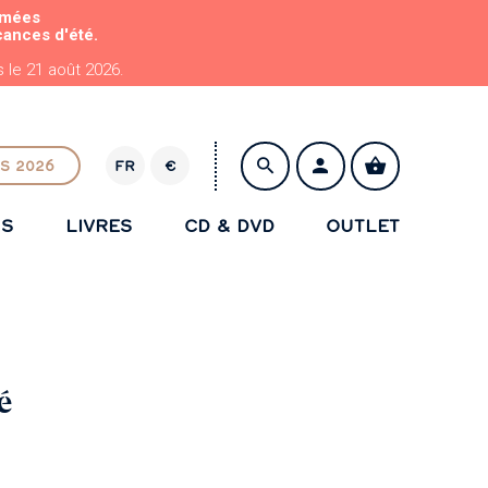
rmées
cances d'été.
le 21 août 2026.
S 2026
FR
€
E
U
NS
LIVRES
CD & DVD
OUTLET
R
ENREGISTRER
é