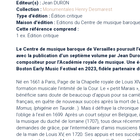
Editeur(s) :
Jean DURON
Collection :
Monumentales
Henry Desmarest
Type d’édition :
Édition critique
Maison d'édition :
Editions du Centre de musique baroque
Cette référence comprend :
1 ex. Édition critique
Le Centre de musique baroque de Versailles poursuit l
avec la publication d’un septième volume par Jean Duro
compositeur pour l’Académie royale de musique. Une édit
Boston Early Music Festival en 2023, fidèle partenaire 
Né en 1661 à Paris, Page de la Chapelle royale de Louis X
formation musicale l’intimité de la Cour. Le « petit Mara
bénéficie sans doute de beaucoup d’appuis pour sa carrière,
français, en quête de nouveaux succès après la mort de Lu
Momus, Iphigénie en Tauride…
). Mais il défraye la chroniq
l’oblige à l’exil en 1699. Après un court séjour en Belgique, 
la musique du duché de lorraine (1707), tous deux récemm
demandes de grâce, par l’intermédiaire d’amis musiciens fi
de la main de Louis XV, en 1720. Ses appuis et ses succès