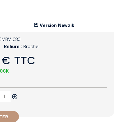
Version Newzik
CMBV_080
Reliure :
Broché
 € TTC
TOCK
TER