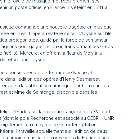
adémie royale de musique met régulièrement ses
nir un poste officiel en France. Il s’éteint en 1741 à
musique commande une nouvelle tragédie en musique
réée en 1694. L’opéra relate le séjour d’Ulysse sur l’île
des protagonistes, guidé par la force de son amour,
mpagnons pour gagner un cœur, transformant les Grecs
idélité. Mercure, en offrant la fleur de Moly à la
 du retour pour Ulysse.
es conservées de cette tragédie lyrique ; il
nce dans l’édition des opéras d’Henry Desmarest,
l renvoie à la publication numérique dont il a réuni les
est et Mme de Saintonge, disponible dans les
telier d’études sur la musique française des XVII e et
es (dont le pôle Recherche est associé au CESR – UMR
principalement aux moyens de son interprétation :
éorie. Il travaille actuellement sur l’édition de deux
t le patrimoine musical des provinces de France à ses