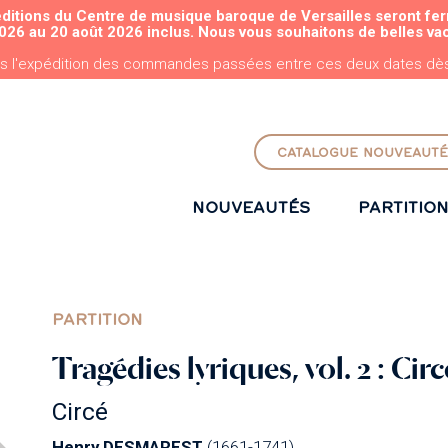
éditions du Centre de musique baroque de Versailles seront fe
ALLER AU CONTENU PRINCIPAL
026 au 20 août 2026 inclus. Nous vous souhaitons de belles va
s l'expédition des commandes passées entre ces deux dates dès 
CATALOGUE NOUVEAUTÉ
NOUVEAUTÉS
PARTITIO
PARTITION
Tragédies lyriques, vol. 2 : Circ
Circé
Henry DESMAREST
(1661-1741)