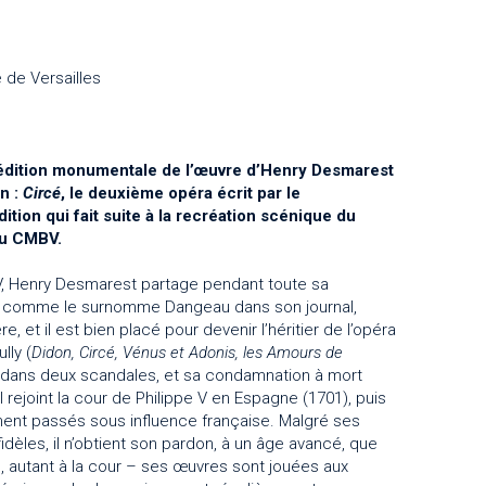
 de Versailles
’édition monumentale de l’œuvre d’Henry Desmarest
n :
Circé
, le deuxième opéra écrit par le
ion qui fait suite à la recréation scénique du
du CMBV.
IV, Henry Desmarest partage pendant toute sa
is », comme le surnomme Dangeau dans son journal,
 et il est bien placé pour devenir l’héritier de l’opéra
lly (
Didon, Circé, Vénus et Adonis, les Amours de
ue dans deux scandales, et sa condamnation à mort
il rejoint la cour de Philippe V en Espagne (1701), puis
ent passés sous influence française. Malgré ses
dèles, il n’obtient son pardon, à un âge avancé, que
, autant à la cour – ses œuvres sont jouées aux