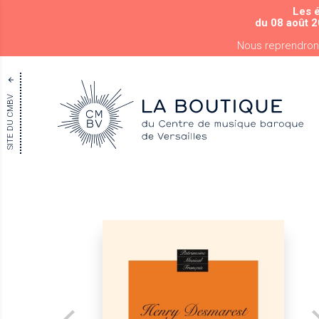
Les 
du 08 août 2
Nous reprendron
SITE DU CMBV