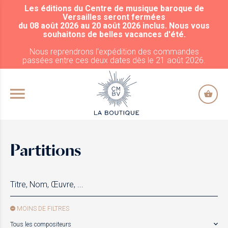
Les éditions du Centre de musique baroque de
ALLER AU CONTENU PRINCIPAL
Versailles seront fermées
du 08 août 2026 au 20 août 2026 inclus. Nous vous
souhaitons de belles vacances d'été.
Nous reprendrons l'expédition des commandes
passées entre ces deux dates dès le 21 août 2026.
Partitions
MOINS DE FILTRES
Tous les compositeurs